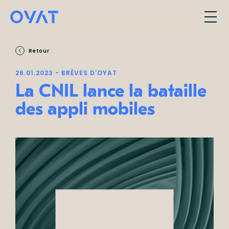
Retour
26.01.2023 - BRÈVES D'OYAT
La CNIL lance la bataille
des appli mobiles