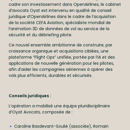
cadre son investissement dans OpenAirlines, le cabinet
d’avocats Oyat est intervenu en qualité de conseil
À propos
juridique d’OpenAirlines dans le cadre de l’acquisition
de la société CEFA Aviation, spécialiste mondial de
International
l’animation 3D de données de vol au service de la
sécurité et du débriefing pilote.
Formations
Ce nouvel ensemble ambitionne de construire, par
croissance organique et acquisitions ciblées, une
Savoir-faire
plateforme “Flight Ops” unifiée, portée par l’IA et des
applications de nouvelle génération pour les pilotes,
Équipe
afin d’aider les compagnies aériennes à opérer des
vols plus efficients, durables et sécurisés.
Actualités
Conseils juridiques :
Talents
L’opération a mobilisé une équipe pluridisciplinaire
RSE
d’Oyat Avocats, composée de :
Caroline Basdevant-Soulié (associée), Romain