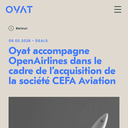
Retour
09.03.2026 - DEALS
Oyat accompagne
OpenAirlines dans le
cadre de l’acquisition de
la société CEFA Aviation