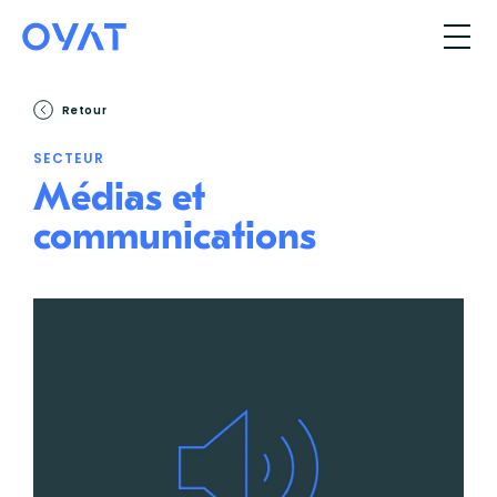
Retour
SECTEUR
Médias et
communications
À propos
International
Formations
Savoir-faire