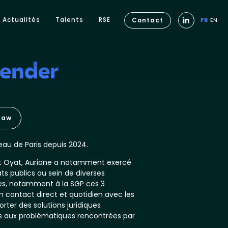
Actualités
Talents
RSE
Contact
FR
EN
Bender
law
eau de Paris depuis 2024.
net Oyat, Auriane a notamment exercé
ats publics au sein de diverses
es, notamment à la SGP ces 3
n contact direct et quotidien avec les
orter des solutions juridiques
s aux problématiques rencontrées par