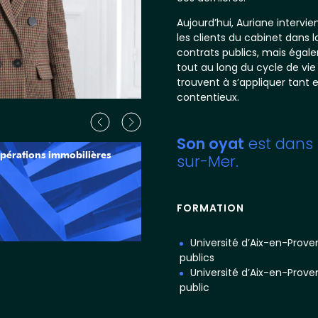
Aujourd’hui, Auriane interv
les clients du cabinet dans l
À propos
contrats publics, mais égale
tout au long du cycle de vi
International
trouvent à s’appliquer tant 
contentieux.
Formations
Son oyat
est dans 
pérations immobilières
Savoir-faire
Contrats et commande
sur-Mer.
publique
Équipe
FORMATION
Actualités
Université d’Aix-en-Prove
publics
Université d’Aix-en-Prove
Talents
public