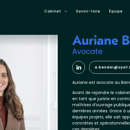
Cabinet
Savoir-faire
Équipe
Auriane 
Avocate
a.bender@oyat.
Auriane est avocate au Barr
Avant de rejoindre le cabi
en tant que juriste en contr
maîtrises d’ouvrage publiqu
dernières années. Grace à u
équipes projets, elle sait app
concrètes et opérationnelle
ces dernières.